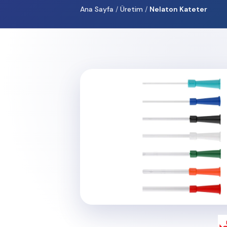
Ana Sayfa
/
Üretim
/
Nelaton Kateter