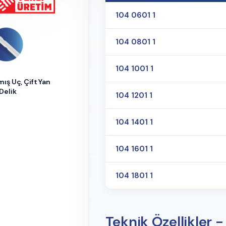
104 0601 1
104 0801 1
104 1001 1
mış Uç, Çift Yan
Delik
104 1201 1
104 1401 1
104 1601 1
104 1801 1
Teknik Özellikler -