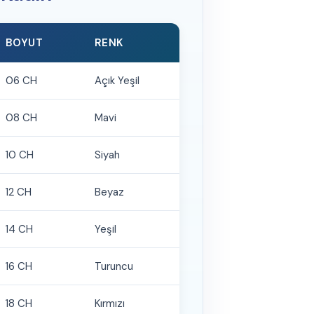
BOYUT
RENK
06 CH
Açık Yeşil
08 CH
Mavi
10 CH
Siyah
12 CH
Beyaz
14 CH
Yeşil
16 CH
Turuncu
18 CH
Kırmızı