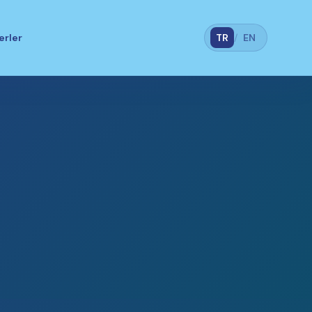
erler
TR
/
EN