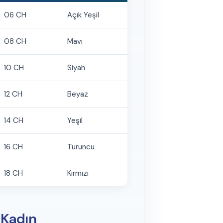
06 CH
Açık Yeşil
08 CH
Mavi
10 CH
Siyah
12 CH
Beyaz
14 CH
Yeşil
16 CH
Turuncu
18 CH
Kırmızı
 Kadın